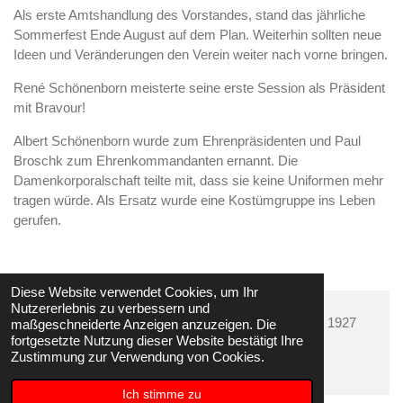
Als erste Amtshandlung des Vorstandes, stand das jährliche
Sommerfest Ende August auf dem Plan. Weiterhin sollten neue
Ideen und Veränderungen den Verein weiter nach vorne bringen.
René Schönenborn meisterte seine erste Session als Präsident
mit Bravour!
Albert Schönenborn wurde zum Ehrenpräsidenten und Paul
Broschk zum Ehrenkommandanten ernannt. Die
Damenkorporalschaft teilte mit, dass sie keine Uniformen mehr
tragen würde. Als Ersatz wurde eine Kostümgruppe ins Leben
gerufen.
Diese Website verwendet Cookies, um Ihr
Nutzererlebnis zu verbessern und
© 2023 - 2026 KG Onjekauchde Eschweiler-Röhe 1927
maßgeschneiderte Anzeigen anzuzeigen. Die
fortgesetzte Nutzung dieser Website bestätigt Ihre
e.V.
Zustimmung zur Verwendung von Cookies.
Mit Unterstützung von
Webador
Ich stimme zu