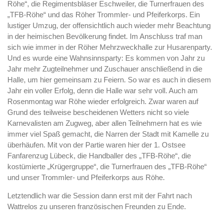
Röhe“, die Regimentsbläser Eschweiler, die Turnerfrauen des
„TFB-Röhe“ und das Röher Trommler- und Pfeiferkorps. Ein
lustiger Umzug, der offensichtlich auch wieder mehr Beachtung
in der heimischen Bevölkerung findet. Im Anschluss traf man
sich wie immer in der Röher Mehrzweckhalle zur Husarenparty.
Und es wurde eine Wahnsinnsparty: Es kommen von Jahr zu
Jahr mehr Zugteilnehmer und Zuschauer anschließend in die
Halle, um hier gemeinsam zu Feiern. So war es auch in diesem
Jahr ein voller Erfolg, denn die Halle war sehr voll. Auch am
Rosenmontag war Röhe wieder erfolgreich. Zwar waren auf
Grund des teilweise bescheidenen Wetters nicht so viele
Karnevalisten am Zugweg, aber allen Teilnehmern hat es wie
immer viel Spaß gemacht, die Narren der Stadt mit Kamelle zu
überhäufen. Mit von der Partie waren hier der 1. Ostsee
Fanfarenzug Lübeck, die Handballer des „TFB-Röhe“, die
kostümierte „Krügergruppe“, die Turnerfrauen des „TFB-Röhe“
und unser Trommler- und Pfeiferkorps aus Röhe.
Letztendlich war die Session dann erst mit der Fahrt nach
Wattrelos zu unseren französischen Freunden zu Ende.