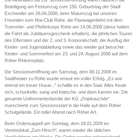
Beteiligung am Festumzug zum 150. Geburtstag der Stadt
Eschweiler am 26.04.2008, beim Maiumzug bei unseren
Freunden vom Mai-Club Röhe, die Planwagenfahrt mit dem
Trommler- und Pfeiferkorps Röhe am 14.06.2008 (diese hatten
die Fahrt als Jubiläumsgeschenk erhalten), die jährlichen Touren
des Elferrates und der 2. und 3. Korporalschaft, der Ausflug der
Kinder- und Jugendabteilung sowie das wieder gut besuchte
Kinder- und Sommerfest am 23. und 24. August 2008 auf dem
Röher Rinkensplatz.
Die Sessionseröffnung am Samstag, dem 08.11.2008 im
Saaltheater zu Röhe wurde erneut ein voller Erfolg. „Es war
einmal ein treuer Husar...“ schallte es in den Saal. Alles freute
sich, schunkelte, sang und klatsche, und dann kamen sie. Die
gesamte Uniformiertenfamilie der KG „Onjekauchde“
marschierte zum Sessionsstart in die Halle auf dem Röher
Schulgelände. Ein toller Abend nach Röher Art.
Beim Ordensappell am Sonntag, dem 18.01.2009 im
Vereinslokal „Zum Hirsch“, waren wieder die üblichen
Verdächtigen am Werke. Die Orden wurden entsprechend